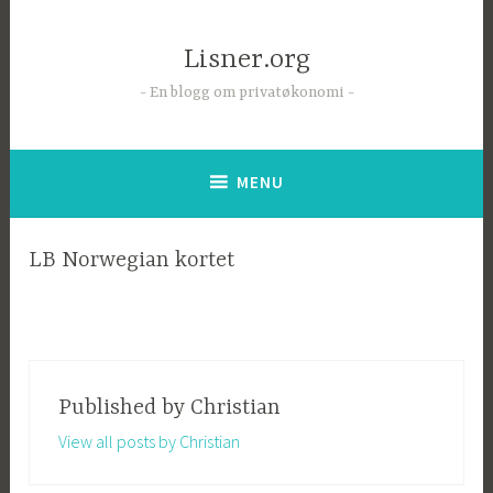
Skip
to
Lisner.org
content
En blogg om privatøkonomi
MENU
LB Norwegian kortet
Published by
Christian
View all posts by Christian