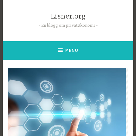
Skip
to
Lisner.org
content
En blogg om privatøkonomi
MENU