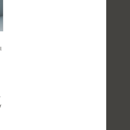
l
r
r