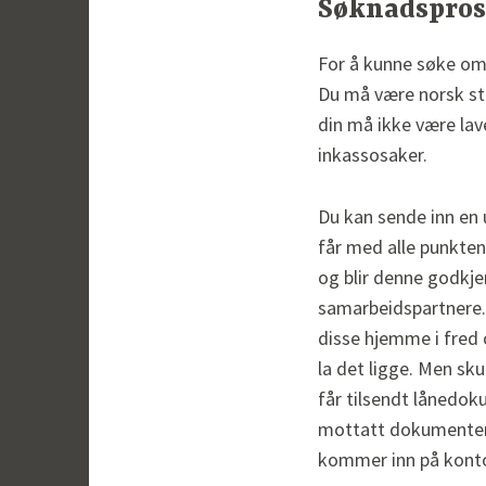
Søknadspros
For å kunne søke om 
Du må være norsk sta
din må ikke være lav
inkassosaker.
Du kan sende inn en 
får med alle punktene
og blir denne godkjen
samarbeidspartnere. 
disse hjemme i fred 
la det ligge. Men sku
får tilsendt lånedo
mottatt dokumentene
kommer inn på kontoe