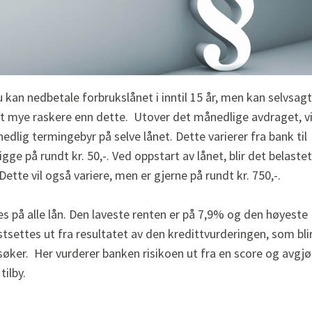
u kan nedbetale forbrukslånet i inntil 15 år, men kan selvsagt
t mye raskere enn dette. Utover det månedlige avdraget, vi
dlig termingebyr på selve lånet. Dette varierer fra bank til
igge på rundt kr. 50,-. Ved oppstart av lånet, blir det belastet
Dette vil også variere, men er gjerne på rundt kr. 750,-.
s på alle lån. Den laveste renten er på 7,9% og den høyeste
tsettes ut fra resultatet av den kredittvurderingen, som bli
øker. Her vurderer banken risikoen ut fra en score og avgjø
 tilby.