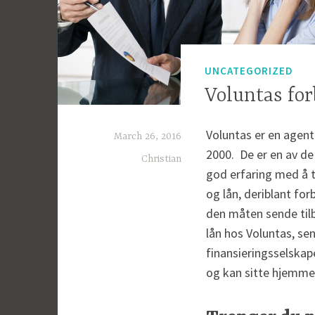
UNCATEGORIZED
Voluntas fo
Voluntas
er en agent
March 26, 2016
2000. De er en av de
Christian
god erfaring med å ti
og lån, deriblant f
den måten sende tilb
lån hos Voluntas, sen
finansieringsselskap
og kan sitte hjemme 