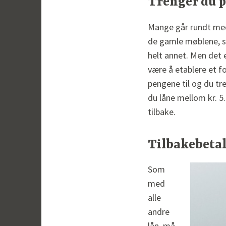
Trenger du 
Mange går rundt med
de gamle møblene, sa
helt annet. Men det er
være å etablere et fo
pengene til og du tr
du låne mellom kr. 5.
tilbake.
Tilbakebetal
Som
med
alle
andre
lån, må