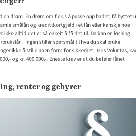
penger?
 en drøm. En drøm om f.ek.s å pusse opp badet, få byttet u
mle smålån og kredittkortgjeld i et lån eller kanskje noe
 ikke alltid det er så enkelt å få det til. Da kan en løsning
rbrukslån. Ingen stiller spørsmål til hva du skal bruke
enger ikke å stille noen form for sikkerhet. Hos Voluntas, ka
000,- og kr. 400.000,-. Eneste krav er at du betaler lånet
ing, renter og gebyrer