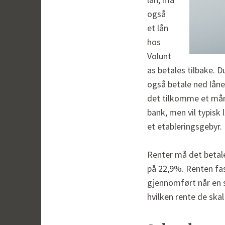
også
et lån
hos
Volunt
as betales tilbake. D
også betale ned låne
det tilkomme et måne
bank, men vil typisk l
et etableringsgebyr. 
Renter må det betale
på 22,9%. Renten fas
gjennomført når en s
hvilken rente de skal