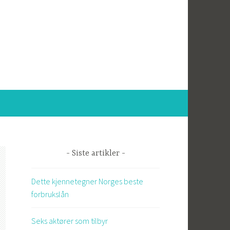
Siste artikler
Dette kjennetegner Norges beste
forbrukslån
Seks aktører som tilbyr