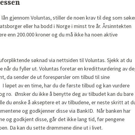
essen
lån gjennom Voluntas, stiller de noen krav til deg som søker
tsborger eller ha bodd i Norge i minst tre år. Årsinntekten
ere enn 200.000 kroner og du må ikke ha noen aktive
uforpliktende søknad via nettsiden til Voluntas. Sjekk at du
 når du fyller ut. Voluntas foretar en kredittvurdering av d
t, da sender de ut forespørsler om tilbud til sine
I løpet av en time, har du de første tilbud og kan vurdere
og ro. Ønsker du ikke å benytte deg av tilbudet kan du bare
lle du ønske å akseptere et av tilbudene, er neste skritt at d
kumentene og godkjenner disse via BankID. Når banken har
 og godkjent disse, går det ikke lang tid, før pengene
n. Da kan du sette drømmene dine ut i livet.