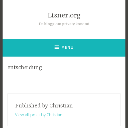
Skip
to
Lisner.org
content
En blogg om privatøkonomi
MENU
entscheidung
Published by
Christian
View all posts by Christian