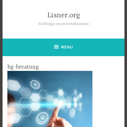
Skip
to
Lisner.org
content
En blogg om privatøkonomi
MENU
bg-beratung